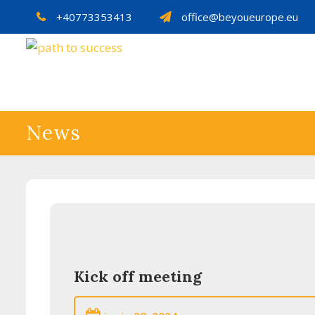
Skip
+40773353413
office@beyoueurope.eu
to
content
News
Kick off meeting